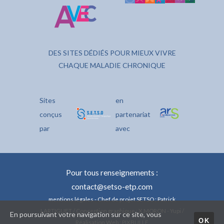
DES SITES DÉDIÉS POUR MIEUX VIVRE
CHAQUE MALADIE CHRONIQUE
Sites
en
conçus
partenariat
par
avec
Pour tous renseignements :
contact@setso-etp.com
mentions légales
- Chef de projet SETSO : Patrick
LARTIGUET / Conception graphique : X.MORON - Yupi /
En poursuivant votre navigation sur ce site, vous
OK
Réalisation Web : PIXBULLE