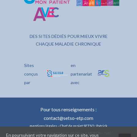
DES SITES DÉDIÉS POUR MIEUX VIVRE
CHAQUE MALADIE CHRONIQUE
Sites
en
conçus
partenariat
par
avec
Pour tous renseignements :
contact@setso-etp.com
mentions légales
- Chef de projet SETSO : Patrick
LARTIGUET / Conception graphique : X.MORON - Yupi /
En poursuivant votre navigation sur ce site, vous