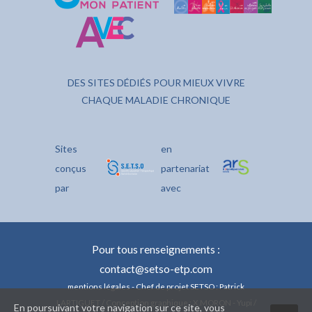
DES SITES DÉDIÉS POUR MIEUX VIVRE
CHAQUE MALADIE CHRONIQUE
Sites
en
conçus
partenariat
par
avec
Pour tous renseignements :
contact@setso-etp.com
mentions légales
- Chef de projet SETSO : Patrick
LARTIGUET / Conception graphique : X.MORON - Yupi /
En poursuivant votre navigation sur ce site, vous